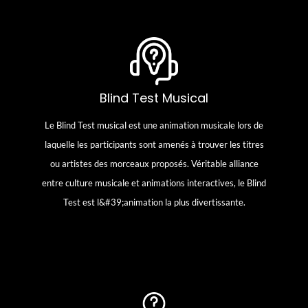
Blind Test Musical
Blind Test Musical
Le Blind Test musical est une animation musicale lors de
Le Blind Test musical est une animation musicale lors de
laquelle les participants sont amenés à trouver les titres
laquelle les participants sont amenés à trouver les titres
ou artistes des morceaux proposés. Véritable alliance
ou artistes des morceaux proposés. Véritable alliance
entre culture musicale et animations interactives, le Blind
entre culture musicale et animations interactives, le Blind
Test est l&#39;animation la plus divertissante.
Test est l&#39;animation la plus divertissante.