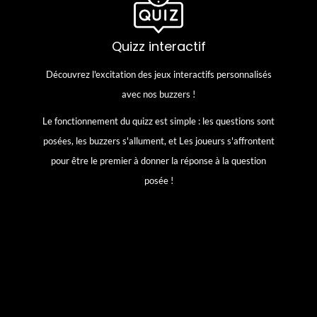
Quizz interactif
Quizz interactif
Découvrez l'excitation des jeux interactifs personnalisés
Découvrez l'excitation des jeux interactifs personnalisés
avec nos buzzers !
avec nos buzzers !
Le fonctionnement du quizz est simple : les questions
Le fonctionnement du quizz est simple : les questions sont
sont posées, les buzzers s'allument, et Les joueurs
posées, les buzzers s'allument, et Les joueurs s'affrontent
s'affrontent pour être le premier à donner la réponse à la
pour être le premier à donner la réponse à la question
question posée !
posée !