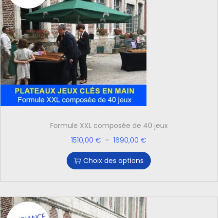
Formule XXL composée de 40 jeux
1510,00
€
–
1690,00
€
Choix des options