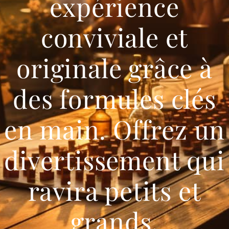
expérience
conviviale et
originale grâce à
des formules clés
en main. Offrez un
divertissement qui
ravira petits et
grands.