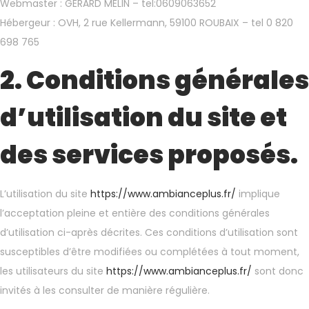
Webmaster : GERARD MELIN – tel:0609063652
Hébergeur : OVH, 2 rue Kellermann, 59100 ROUBAIX – tel 0 820
698 765
2. Conditions générales
d’utilisation du site et
des services proposés.
L’utilisation du site
https://www.ambianceplus.fr/
implique
l’acceptation pleine et entière des conditions générales
d’utilisation ci-après décrites. Ces conditions d’utilisation sont
susceptibles d’être modifiées ou complétées à tout moment,
les utilisateurs du site
https://www.ambianceplus.fr/
sont donc
invités à les consulter de manière régulière.