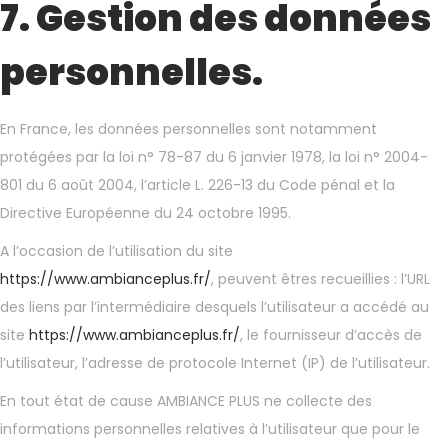
7. Gestion des données
personnelles.
En France, les données personnelles sont notamment
protégées par la loi n° 78-87 du 6 janvier 1978, la loi n° 2004-
801 du 6 août 2004, l’article L. 226-13 du Code pénal et la
Directive Européenne du 24 octobre 1995.
A l’occasion de l’utilisation du site
https://www.ambianceplus.fr/
, peuvent êtres recueillies : l’URL
des liens par l’intermédiaire desquels l’utilisateur a accédé au
site
https://www.ambianceplus.fr/
, le fournisseur d’accès de
l’utilisateur, l’adresse de protocole Internet (IP) de l’utilisateur.
En tout état de cause AMBIANCE PLUS ne collecte des
informations personnelles relatives à l’utilisateur que pour le