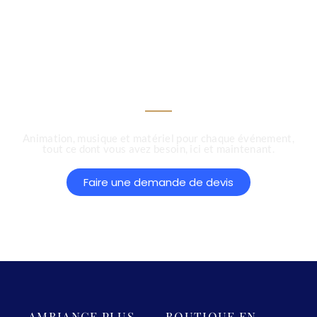
matériel,mariage,
anniversaire,soirée
d'entreprise...
Animation, musique et matériel pour chaque événement,
tout ce dont vous avez besoin, ici et maintenant.
Faire une demande de devis
AMBIANCE PLUS
BOUTIQUE EN