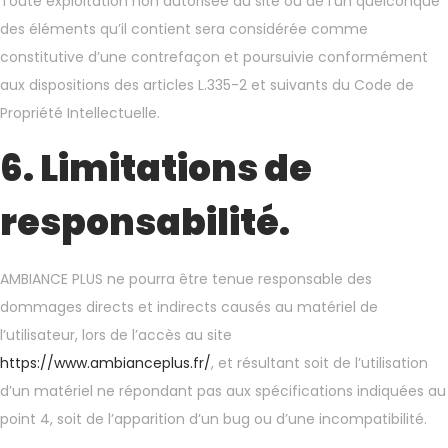
Toute exploitation non autorisée du site ou de l’un quelconque
des éléments qu’il contient sera considérée comme
constitutive d’une contrefaçon et poursuivie conformément
aux dispositions des articles L.335-2 et suivants du Code de
Propriété Intellectuelle.
6. Limitations de
responsabilité.
AMBIANCE PLUS
ne pourra être tenue responsable des
dommages directs et indirects causés au matériel de
l’utilisateur, lors de l’accès au site
https://www.ambianceplus.fr/
, et résultant soit de l’utilisation
d’un matériel ne répondant pas aux spécifications indiquées au
point 4, soit de l’apparition d’un bug ou d’une incompatibilité.