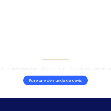
énement, notre ex
tion, matériel,ma
aire,soirée d'entr
et matériel pour chaque événement, tout ce dont vous avez besoin
Faire une demande de devis