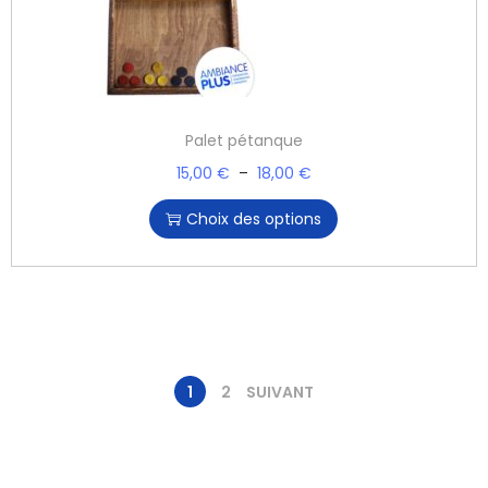
Palet pétanque
15,00
€
–
18,00
€
Choix des options
1
2
SUIVANT