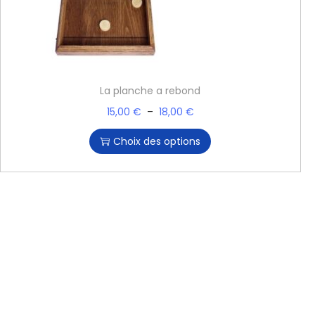
La planche a rebond
15,00
€
–
18,00
€
Choix des options