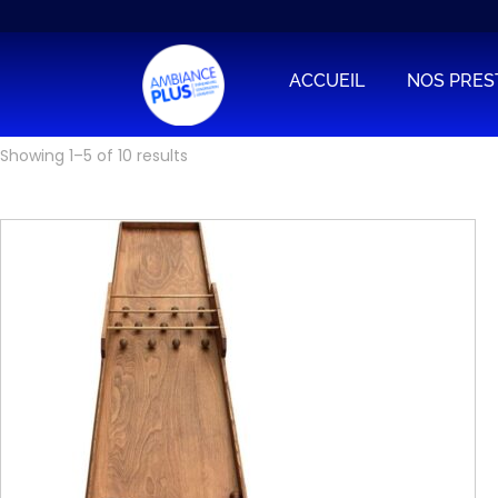
ACCUEIL
NOS PRES
Showing
1
–
5
of 10 results