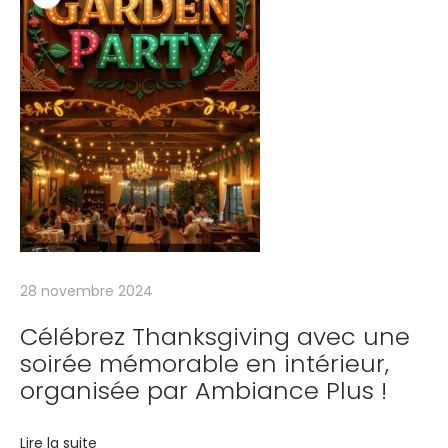
u
n
e
s
o
i
r
é
e
m
é
28 novembre 2024
m
Célébrez Thanksgiving avec une
o
soirée mémorable en intérieur,
r
organisée par Ambiance Plus !
a
b
Lire la suite