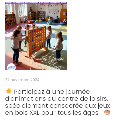
l
e
e
n
i
n
t
é
r
i
e
27 novembre 2024
u
r
Participez à une journée
,
d’animations au centre de loisirs,
spécialement consacrée aux jeux
o
en bois XXL pour tous les âges !
r