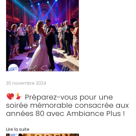
T
h
a
n
k
s
g
i
v
i
30 novembre 2024
n
Préparez-vous pour une
g
soirée mémorable consacrée aux
a
années 80 avec Ambiance Plus !
v
e
Lire la suite
c