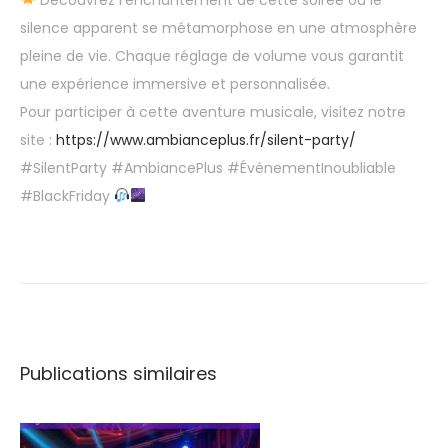
Découvrez l’enchantement de cette soirée où le
silence apparent se métamorphose en une atmosphère
pleine de vie. Chaque réglage de volume vous garantit
une expérience immersive et personnalisée.
Pour participer à cette aventure musicale, visitez notre
site :
https://www.ambianceplus.fr/silent-party/
#SilentParty #AmbiancePlus #ÉvénementInoubliable
#BlackFriday
C
é
l
é
b
Publications similaires
r
e
z