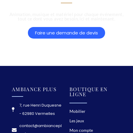
c
e
Animation, musique et matériel pour chaque événement,
tout ce dont vous avez besoin, ici et maintenant.
P
l
Faire une demande de devis
u
s
!
P
r
AMBIANCE PLUS
BOUTIQUE EN
LIGNE
é
p
7, rue Henri Duquesne
a
Mobilier
- 62980 Vermelles
r
Les jeux
contact@ambiancepl
e
Mon compte