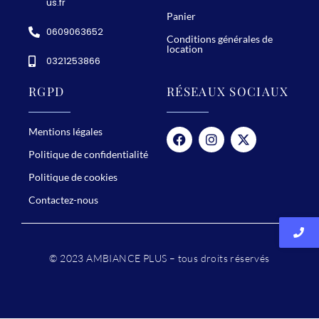
us.fr
z
Panier
-
0609063652
Conditions générales de
v
location
0321253866
o
u
RGPD
RÉSEAUX SOCIAUX
s
p
Mentions légales
o
Politique de confidentialité
u
Politique de cookies
r
Contactez-nous
u
n
e
© 2023 AMBIANCE PLUS – tous droits réservés
s
o
i