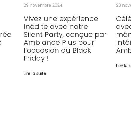
29 novembre 2024
28 nov
Vivez une expérience
Cél
inédite avec notre
ave
rée
Silent Party, conçue par
mém
c
Ambiance Plus pour
inté
l’occasion du Black
Amb
Friday !
Lire la 
Lire la suite
énement, notre ex