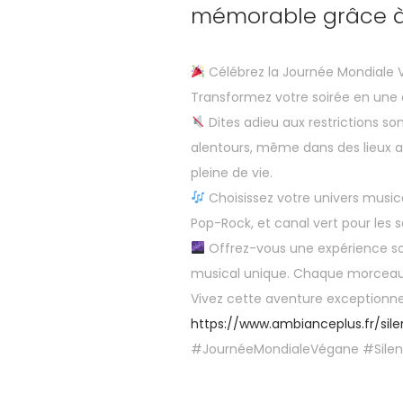
mémorable grâce à 
Célébrez la Journée Mondiale 
Transformez votre soirée en une 
Dites adieu aux restrictions son
alentours, même dans des lieux a
pleine de vie.
Choisissez votre univers musica
Pop-Rock, et canal vert pour les s
Offrez-vous une expérience son
musical unique. Chaque morceau 
Vivez cette aventure exceptionnell
https://www.ambianceplus.fr/sile
#JournéeMondialeVégane #Silen
P