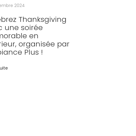
embre 2024
ébrez Thanksgiving
c une soirée
orable en
rieur, organisée par
iance Plus !
suite
pertise :