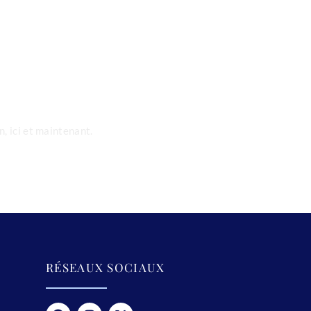
riage,
eprise...
, ici et maintenant.
RÉSEAUX SOCIAUX