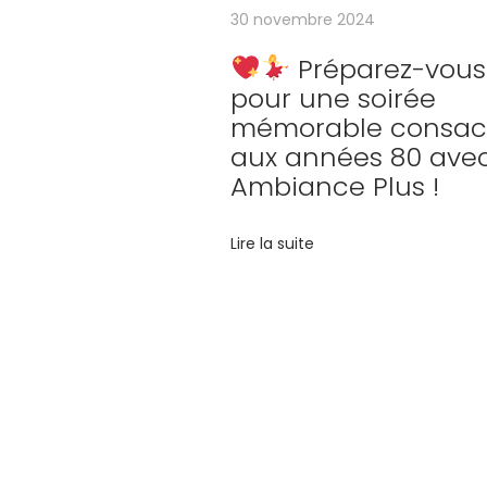
w
30 novembre 2024
e
Préparez-vous
e
pour une soirée
n
mémorable consac
,
aux années 80 ave
o
Ambiance Plus !
f
f
Lire la suite
r
e
z
à
v
Votre év
o
s
p