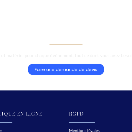
tion, matériel,ma
aire,soirée d'entr
et matériel pour chaque événement, tout ce dont vous avez besoin
Faire une demande de devis
IQUE EN LIGNE
RGPD
er
Mentions légales