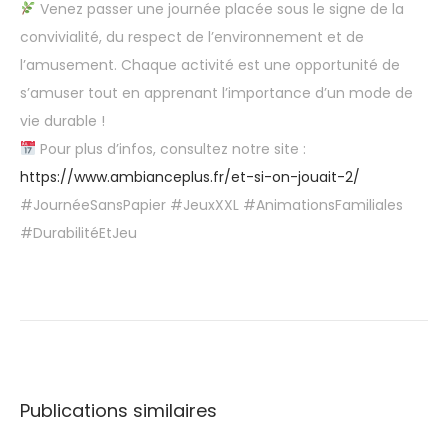
Venez passer une journée placée sous le signe de la
convivialité, du respect de l’environnement et de
l’amusement. Chaque activité est une opportunité de
s’amuser tout en apprenant l’importance d’un mode de
vie durable !
Pour plus d’infos, consultez notre site :
https://www.ambianceplus.fr/et-si-on-jouait-2/
#JournéeSansPapier #JeuxXXL #AnimationsFamiliales
#DurabilitéEtJeu
O
f
f
r
e
Publications similaires
z
à