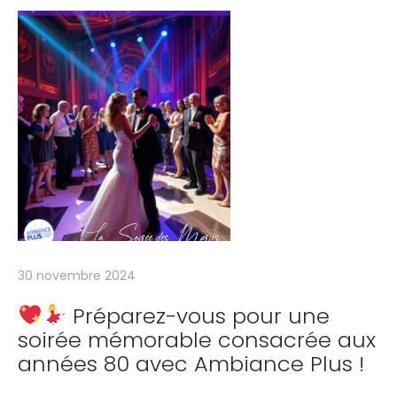
v
o
s
r
é
s
i
d
e
n
t
30 novembre 2024
s
Préparez-vous pour une
o
soirée mémorable consacrée aux
u
années 80 avec Ambiance Plus !
m
e