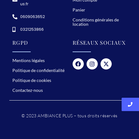
us.fr
c
Panier
o
0609063652
Conditions générales de
n
location
0321253866
v
i
RGPD
RÉSEAUX SOCIAUX
v
i
Mentions légales
a
Politique de confidentialité
l
Politique de cookies
e
Contactez-nous
s
!
À
© 2023 AMBIANCE PLUS – tous droits réservés
l
’
o