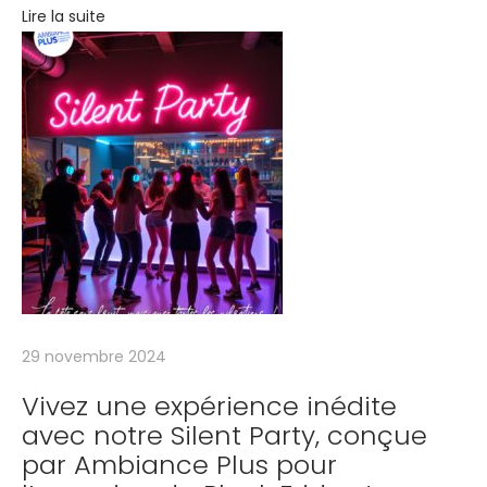
Lire la suite
m
b
r
e
s
s
e
n
i
o
r
s
29 novembre 2024
u
Vivez une expérience inédite
n
avec notre Silent Party, conçue
a
par Ambiance Plus pour
p