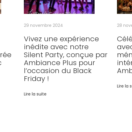
29 novembre 2024
28 nov
Vivez une expérience
Cél
inédite avec notre
ave
rée
Silent Party, conçue par
mém
c
Ambiance Plus pour
inté
l’occasion du Black
Amb
Friday !
Lire la 
Lire la suite
énement, notre ex