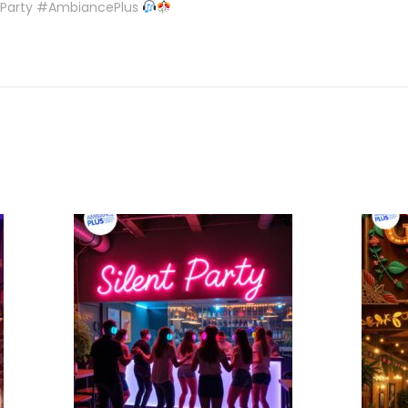
tParty #AmbiancePlus