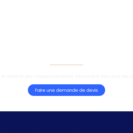
tion, matériel,ma
aire,soirée d'entr
et matériel pour chaque événement, tout ce dont vous avez besoin
Faire une demande de devis