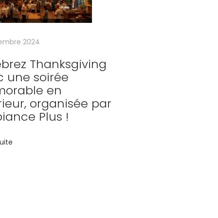
embre 2024
ébrez Thanksgiving
c une soirée
orable en
rieur, organisée par
iance Plus !
suite
pertise :