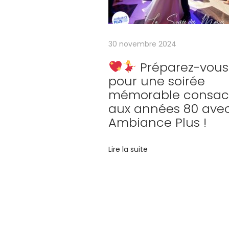
b
i
a
30 novembre 2024
n
Préparez-vous
c
pour une soirée
e
mémorable consac
r
aux années 80 ave
é
Ambiance Plus !
t
r
Lire la suite
o
d
e
s
a
Votre év
n