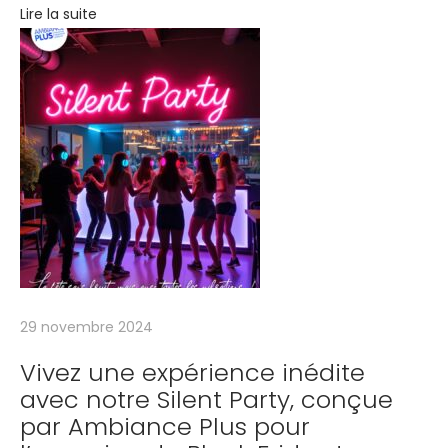
Lire la suite
e
c
A
m
b
i
a
n
c
e
P
l
29 novembre 2024
u
Vivez une expérience inédite
s
avec notre Silent Party, conçue
!
par Ambiance Plus pour
C