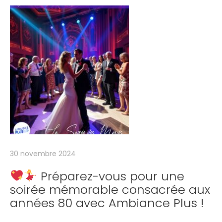
z
v
o
s
é
v
é
n
e
m
e
30 novembre 2024
n
Préparez-vous pour une
t
soirée mémorable consacrée aux
s
années 80 avec Ambiance Plus !
a
v