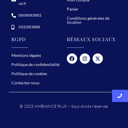
us.fr
A
Panier
m
0609063652
Conditions générales de
b
location
0321253866
i
a
RGPD
RÉSEAUX SOCIAUX
n
c
Mentions légales
e
Politique de confidentialité
P
Politique de cookies
l
Contactez-nous
u
s
!
© 2023 AMBIANCE PLUS – tous droits réservés