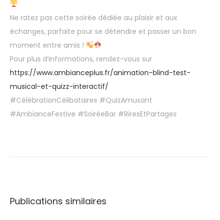
Ne ratez pas cette soirée dédiée au plaisir et aux
échanges, parfaite pour se détendre et passer un bon
moment entre amis !
Pour plus d’informations, rendez-vous sur
https://www.ambianceplus.fr/animation-blind-test-
musical-et-quizz-interactif/
#CélébrationCélibataires #QuizAmusant
#AmbianceFestive #SoiréeBar #RiresEtPartages
S
u
b
l
i
Publications similaires
m
e