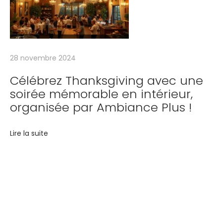
o
r
g
a
28 novembre 2024
n
i
Célébrez Thanksgiving avec une
soirée mémorable en intérieur,
s
organisée par Ambiance Plus !
é
e
p
Lire la suite
a
r
A
m
Votre événement, notre
b
i