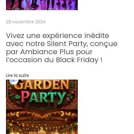
r
e
s
29 novembre 2024
o
Vivez une expérience inédite
i
avec notre Silent Party, conçue
r
par Ambiance Plus pour
é
l’occasion du Black Friday !
e
s
Lire la suite
p
é
c
i
a
l
e