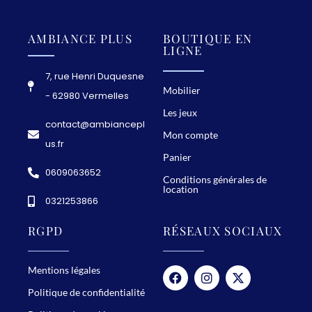
r
é
AMBIANCE PLUS
BOUTIQUE EN
LIGNE
c
i
7, rue Henri Duquesne
e
Mobilier
- 62980 Vermelles
z
Les jeux
contact@ambiancepl
n
Mon compte
us.fr
o
Panier
s
0609063652
Conditions générales de
é
location
0321253866
v
é
RGPD
RÉSEAUX SOCIAUX
n
e
Mentions légales
m
Politique de confidentialité
e