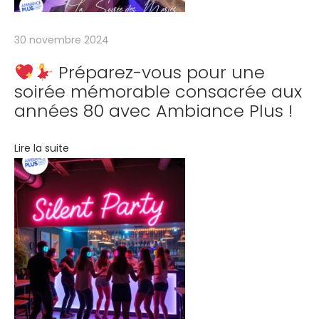
s
a
30 novembre 2024
n
Préparez-vous pour une
n
soirée mémorable consacrée aux
é
années 80 avec Ambiance Plus !
e
s
Lire la suite
8
0
a
v
e
c
n
o
t