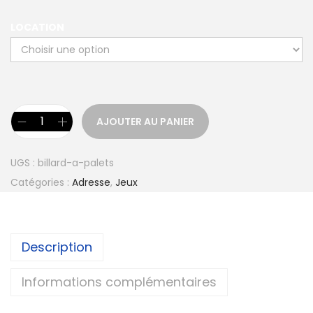
LOCATION
AJOUTER AU PANIER
UGS :
billard-a-palets
Catégories :
Adresse
,
Jeux
Description
Informations complémentaires