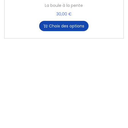
La boule à la pente
30,00
€
Choix des options
Votre événement, notre
expertise : Animation,
matériel,mariage,
anniversaire,soirée