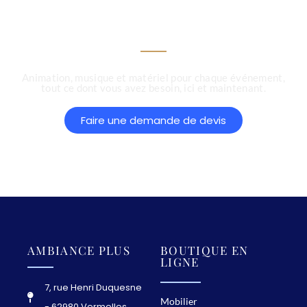
d'entreprise...
Animation, musique et matériel pour chaque événement,
tout ce dont vous avez besoin, ici et maintenant.
Faire une demande de devis
AMBIANCE PLUS
BOUTIQUE EN
LIGNE
7, rue Henri Duquesne
Mobilier
- 62980 Vermelles