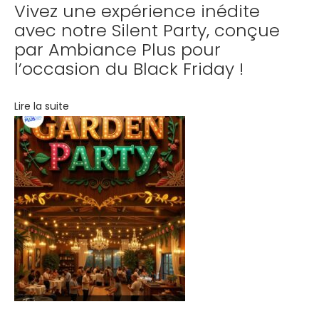
Vivez une expérience inédite
e
avec notre Silent Party, conçue
m
par Ambiance Plus pour
e
l’occasion du Black Friday !
n
t
Lire la suite
s
a
v
e
c
A
m
b
i
a
n