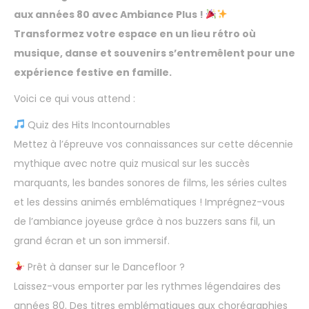
aux années 80 avec Ambiance Plus !
Transformez votre espace en un lieu r
é
tro o
ù
musique, danse et souvenirs s
’
entrem
ê
lent pour une
exp
é
rience festive en famille.
Voici ce qui vous attend :
Quiz des Hits Incontournables
Mettez à l’épreuve vos connaissances sur cette décennie
mythique avec notre quiz musical sur les succès
marquants, les bandes sonores de films, les séries cultes
et les dessins animés emblématiques ! Imprégnez-vous
de l’ambiance joyeuse grâce à nos buzzers sans fil, un
grand écran et un son immersif.
Prêt à danser sur le Dancefloor ?
Laissez-vous emporter par les rythmes légendaires des
années 80. Des titres emblématiques aux chorégraphies