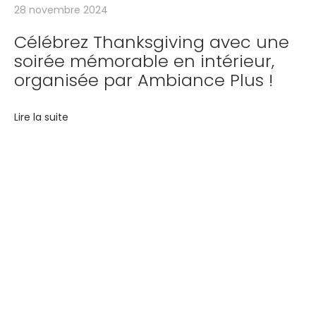
28 novembre 2024
c
e
Célébrez Thanksgiving avec une
soirée mémorable en intérieur,
P
organisée par Ambiance Plus !
l
u
s
Lire la suite
!
Votre événement, notre
T
expertise : Animation,
r
a
matériel,mariage,
n
s