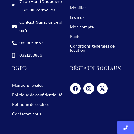
7, rue Henri Duquesne
g
Mobilier
- 62980 Vermelles
e
Les jeux
contact@ambiancepl
e
Mon compte
us.fr
n
Panier
u
0609063652
Conditions générales de
n
location
0321253866
s
o
RGPD
RÉSEAUX SOCIAUX
u
v
Mentions légales
e
Politique de confidentialité
n
Politique de cookies
i
Contactez-nous
r
i
n