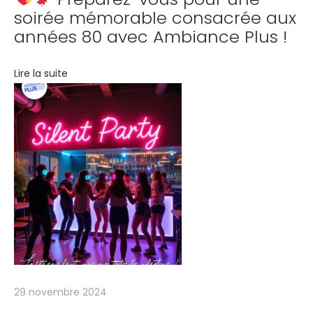
soirée mémorable consacrée aux
i
années 80 avec Ambiance Plus !
m
e
Lire la suite
n
s
i
o
n
à
v
o
s
é
v
é
29 novembre 2024
n