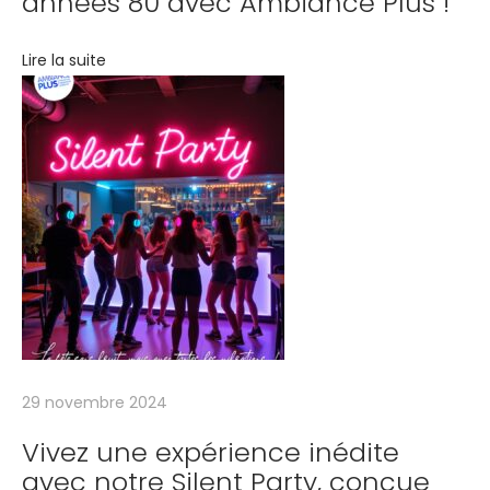
années 80 avec Ambiance Plus !
e
m
Lire la suite
o
n
d
i
a
l
e
c
o
n
t
r
29 novembre 2024
e
Vivez une expérience inédite
l
avec notre Silent Party, conçue