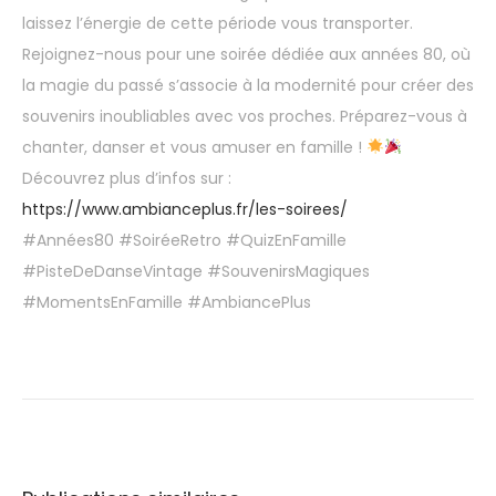
laissez l’énergie de cette période vous transporter.
Rejoignez-nous pour une soirée dédiée aux années 80, où
la magie du passé s’associe à la modernité pour créer des
souvenirs inoubliables avec vos proches. Préparez-vous à
chanter, danser et vous amuser en famille !
Découvrez plus d’infos sur :
https://www.ambianceplus.fr/les-soirees/
#Années80 #SoiréeRetro #QuizEnFamille
#PisteDeDanseVintage #SouvenirsMagiques
#MomentsEnFamille #AmbiancePlus
À
l
’
o
c