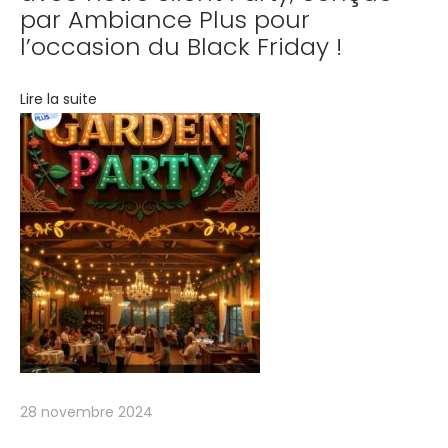
e
par Ambiance Plus pour
h
l’occasion du Black Friday !
a
r
Lire la suite
c
è
l
e
m
e
n
t
s
c
o
28 novembre 2024
l