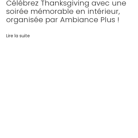
a
Célébrez Thanksgiving avec une
soirée mémorable en intérieur,
i
organisée par Ambiance Plus !
r
e
,
Lire la suite
v
e
n
e
Votre événement, notre
z
p
expertise : Animation,
a
r
matériel,mariage,
t
anniversaire,soirée
i
c