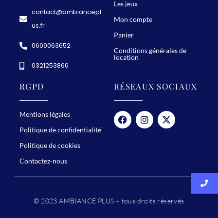
a
Les jeux
contact@ambiancepl
i
Mon compte
us.fr
r
Panier
e
0609063652
Conditions générales de
d
location
0321253866
a
n
RGPD
RÉSEAUX SOCIAUX
s
v
Mentions légales
o
Politique de confidentialité
t
Politique de cookies
r
Contactez-nous
e
b
a
© 2023 AMBIANCE PLUS – tous droits réservés
r