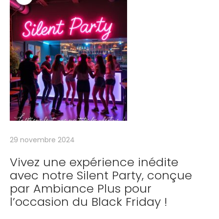
d
e
l
o
i
s
i
r
s
l
o
29 novembre 2024
r
Vivez une expérience inédite
s
avec notre Silent Party, conçue
d
par Ambiance Plus pour
’
l’occasion du Black Friday !
u