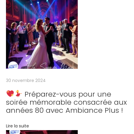
u
s
a
m
u
s
e
r
a
u
30 novembre 2024
c
Préparez-vous pour une
e
soirée mémorable consacrée aux
n
années 80 avec Ambiance Plus !
t
r
Lire la suite
e