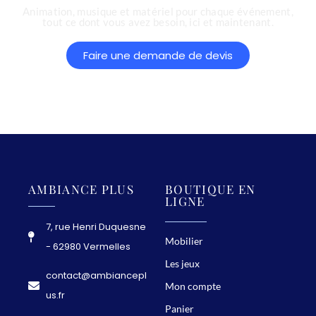
d
Animation, musique et matériel pour chaque événement,
tout ce dont vous avez besoin, ici et maintenant.
i
é
Faire une demande de devis
e
a
u
x
j
e
u
AMBIANCE PLUS
BOUTIQUE EN
LIGNE
x
e
7, rue Henri Duquesne
n
Mobilier
- 62980 Vermelles
b
Les jeux
contact@ambiancepl
o
Mon compte
us.fr
i
Panier