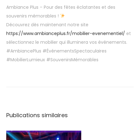
Ambiance Plus – Pour des fêtes éclatantes et des
souvenirs mémorables !
Découvrez dès maintenant notre site
https://www.ambianceplus.fr/mobilier-evenementiel/
et
sélectionnez le mobilier qui illuminera vos événements.
#AmbiancePlus #ÉvénementsSpectaculaires
#MobilierLumieux #SouvenirsMémorables
V
e
n
e
Publications similaires
z
v
o