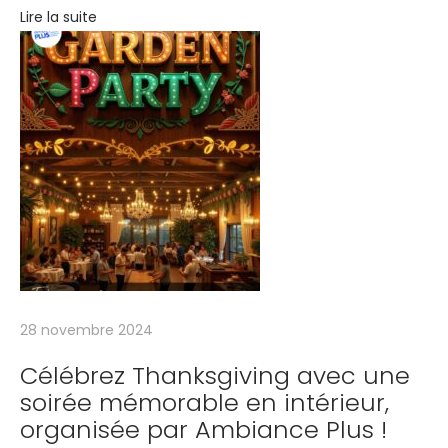
n
Lire la suite
e
j
o
u
r
n
é
e
d
’
a
28 novembre 2024
n
i
Célébrez Thanksgiving avec une
soirée mémorable en intérieur,
m
organisée par Ambiance Plus !
a