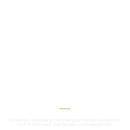
Votre événement, notre
expertise : Animation,
matériel,mariage,
anniversaire,soirée
d'entreprise...
Animation, musique et matériel pour chaque événement,
tout ce dont vous avez besoin, ici et maintenant.