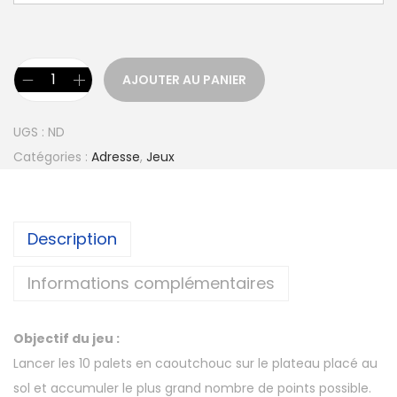
AJOUTER AU PANIER
UGS :
ND
Catégories :
Adresse
,
Jeux
Description
Informations complémentaires
Objectif du jeu :
Lancer les 10 palets en caoutchouc sur le plateau placé au
sol et accumuler le plus grand nombre de points possible.