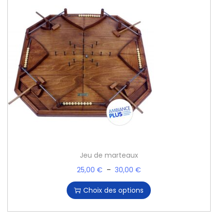
Jeu de marteaux
25,00
€
–
30,00
€
Choix des options