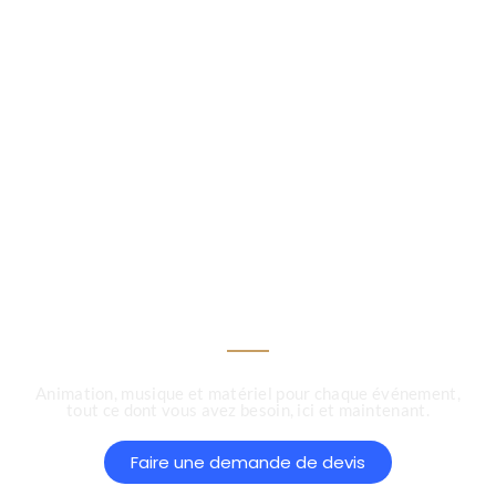
Votre événement, notre
expertise : Animation,
matériel,mariage,
anniversaire,soirée
d'entreprise...
Animation, musique et matériel pour chaque événement,
tout ce dont vous avez besoin, ici et maintenant.
Faire une demande de devis