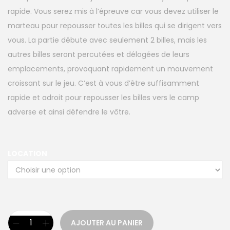
rapide. Vous serez mis à l’épreuve car vous devez utiliser le
marteau pour repousser toutes les billes qui se dirigent vers
vous. La partie débute avec seulement 2 billes, mais les
autres billes seront percutées et délogées de leurs
emplacements, provoquant rapidement un mouvement
croissant sur le jeu. C’est à vous d’être suffisamment
rapide et adroit pour repousser les billes vers le camp
adverse et ainsi défendre le vôtre.
LOCATION
AJOUTER AU PANIER